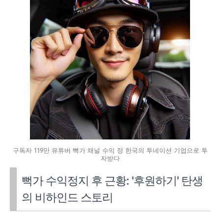
구독자 119만 유튜버 뻑가 채널 수익 정 한국의 투네이션 기업으로 투
자받다
뻑가 수익정지 후 근황: '후원하기' 탄생
의 비하인드 스토리