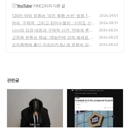
'
YouTube
' 카테고리의 다른 글
120만 먹방 유튜버 '여친 폭행 논란' 법원 1심
2024.09.01
유죄 징역형 집행유예
판슥, 구제역, 그리고 임마누엘의 : 신의도 신
(0)
2024.08.31
안 염전 노예 사건
나나의 강경 대응과 구제역 사건: 연예계 루머
(0)
2024.08.24
와 법적 대응의 중요성
고영욱 유튜브 채널: 18일만에 강제 폐쇄로 논
(0)
2024.08.23
란 확산
조직폭력배 출신,아프리카 BJ 겸 유튜버 김강
(0)
2024.08.23
패의 긴급 체포 현재 상황
(0)
관련글