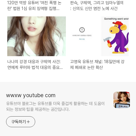
120만 먹방 유튜버 '여친 폭행 논
판슥, 구제역, 그리고 임마누엘의
란' 법원 1심 유죄 징역형 집행유
: 신의도 신안 염전 노예 사건
예
나나의 강경 대응과 구제역 사건:
고영욱 유튜브 채널: 18일만에 강
연예계 루머와 법적 대응의 중요
제 폐쇄로 논란 확산
성
wwxw youtube com
유튜브야 블로그는 유튜브를 더욱 즐겁게 활용하는 데 도움이
되는 정보와 팁을 제공하는 공간입니다.
구독하기