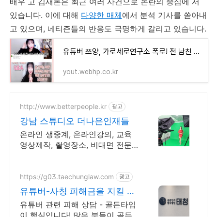
배우 고 김새론은 최근 여러 사건으로 논란의 중심에 서
있습니다. 이에 대해
다양한 매체
에서 분석 기사를 쏟아내
고 있으며, 네티즌들의 반응도 극명하게 갈리고 있습니다.
유튜버 쯔양, 가로세로연구소 폭로! 전 남친 누나 명의 도용 불법 수술 의혹
yout.webhp.co.kr
http://www.betterpeople.kr
광고
강남 스튜디오 더나은인재들
온라인 생중계, 온라인강의, 교육
영상제작, 촬영장소, 비대면 전문,
강남신사역
https://g03.taechunglaw.com
광고
유튜버-사칭 피해금을 지킬 마
지막 기회
유튜버 관련 피해 상담 - 골든타임
이 핵심입니다! 많은 분들이 골든