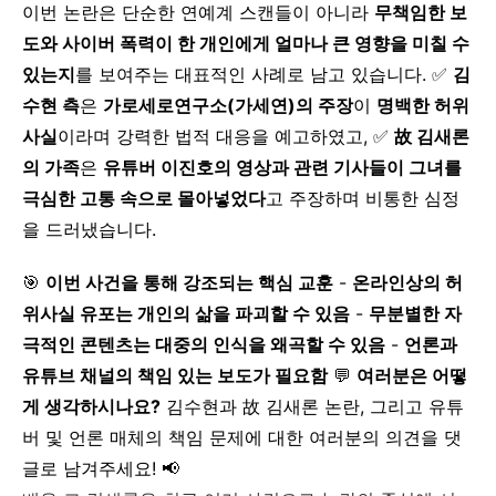
이번 논란은 단순한 연예계 스캔들이 아니라
무책임한 보
도와 사이버 폭력이 한 개인에게 얼마나 큰 영향을 미칠 수
있는지
를 보여주는 대표적인 사례로 남고 있습니다. ✅
김
수현 측
은
가로세로연구소(가세연)의 주장
이
명백한 허위
사실
이라며 강력한 법적 대응을 예고하였고, ✅
故 김새론
의 가족
은
유튜버 이진호의 영상과 관련 기사들이 그녀를
극심한 고통 속으로 몰아넣었다
고 주장하며 비통한 심정
을 드러냈습니다.
🎯
이번 사건을 통해 강조되는 핵심 교훈
-
온라인상의 허
위사실 유포는 개인의 삶을 파괴할 수 있음
-
무분별한 자
극적인 콘텐츠는 대중의 인식을 왜곡할 수 있음
-
언론과
유튜브 채널의 책임 있는 보도가 필요함
💬
여러분은 어떻
게 생각하시나요?
김수현과 故 김새론 논란, 그리고 유튜
버 및 언론 매체의 책임 문제에 대한 여러분의 의견을 댓
글로 남겨주세요! 📢