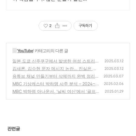
타임을 놓쳐 소중한 피해금을 영영
찾지 못하고 계십니다.
2
구독하기
'
YouTube
' 카테고리의 다른 글
일본 도쿄 신주쿠구에서 발생한 여성 스트리머
2025.03.12
피살 사건: 사건 개요와 사회적 반향
김새론, 김수현 문자 메시지 논란… 진실은 무
(0)
2025.03.12
엇인가?
유튜브 채널 만들기부터 삭제까지 완벽 정리
(0)
2025.03.07
(초보자용 가이드)
MBC 기상캐스터 박하명 사주 분석 – 2024~2
(0)
2025.02.06
025년 법적 문제 주의?
MBC 박하명 아나운서, ‘날씨 여신’에서 ‘골프
(0)
2025.01.29
여신’으로! 그녀를 둘러싼 이야기
(0)
관련글