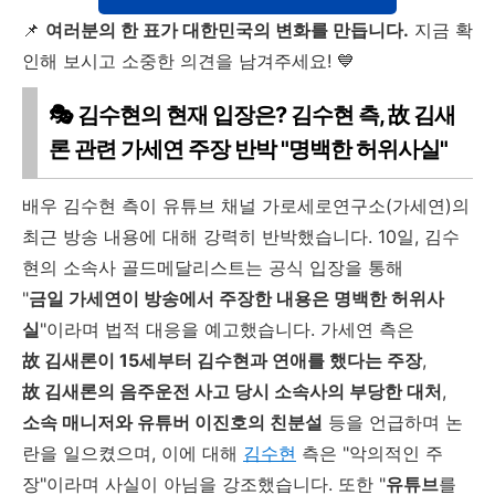
📌
여러분의 한 표가 대한민국의 변화를 만듭니다.
지금 확
인해 보시고 소중한 의견을 남겨주세요! 💙
🎭 김수현의 현재 입장은? 김수현
측, 故 김새
론 관련 가세연 주장 반박 "명백한 허위사실"
배우 김수현 측이 유튜브 채널 가로세로연구소(가세연)의
최근 방송 내용에 대해 강력히 반박했습니다. 10일, 김수
현의 소속사 골드메달리스트는 공식 입장을 통해
"
금일 가세연이 방송에서 주장한 내용은 명백한 허위사
실
"이라며 법적 대응을 예고했습니다. 가세연 측은
故 김새론이 15세부터 김수현과 연애를 했다는 주장
,
故 김새론의 음주운전 사고 당시 소속사의 부당한 대처
,
소속 매니저와 유튜버 이진호의 친분설
등을 언급하며 논
란을 일으켰으며, 이에 대해
김수현
측은 "악의적인 주
장"이라며 사실이 아님을 강조했습니다. 또한 "
유튜브
를