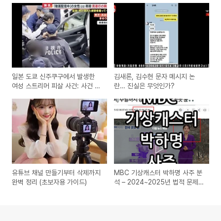
일본 도쿄 신주쿠구에서 발생한
김새론, 김수현 문자 메시지 논
여성 스트리머 피살 사건: 사건 개
란… 진실은 무엇인가?
요와 사회적 반향
유튜브 채널 만들기부터 삭제까지
MBC 기상캐스터 박하명 사주 분
완벽 정리 (초보자용 가이드)
석 – 2024~2025년 법적 문제
주의?